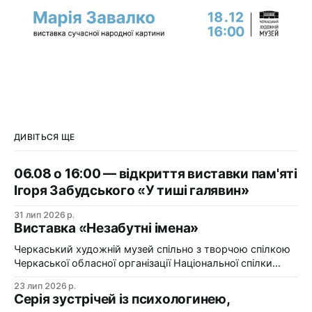
ДИВІТЬСЯ ЩЕ
06.08 о 16:00 — відкриття виставки пам'яті
Ігоря Забудського «У тиші галявин»
31 лип 2026 р.
Виставка «Незабутні імена»
Черкаський художній музей спільно з творчою спілкою
Черкаської обласної організації Національної спілки
художників України презентує виставку «Незабутні
23 лип 2026 р.
імена». Виставка «Незабутні імена» — це мистецька
Серія зустрічей із психологинею,
подорож у творчий спадок художників Черкащини, чий