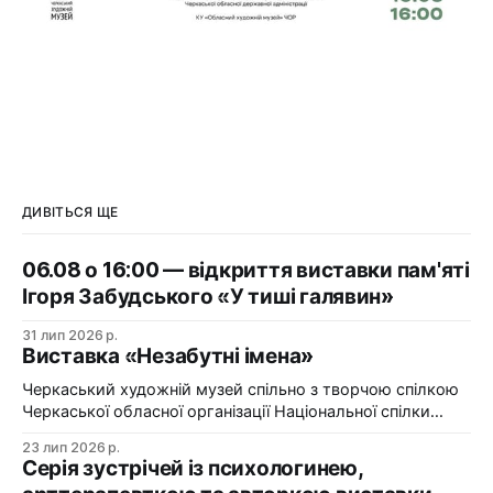
ДИВІТЬСЯ ЩЕ
06.08 о 16:00 — відкриття виставки пам'яті
Ігоря Забудського «У тиші галявин»
31 лип 2026 р.
Виставка «Незабутні імена»
Черкаський художній музей спільно з творчою спілкою
Черкаської обласної організації Національної спілки
художників України презентує виставку «Незабутні
23 лип 2026 р.
імена». Виставка «Незабутні імена» — це мистецька
Серія зустрічей із психологинею,
подорож у творчий спадок художників Черкащини, чий