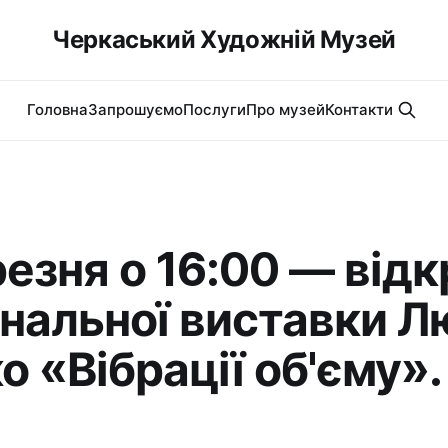
Черкаський Художній Музей
Головна
Запрошуємо
Послуги
Про музей
Контакти
резня о 16:00 — від
нальної виставки Л
о «Вібрації об'єму».