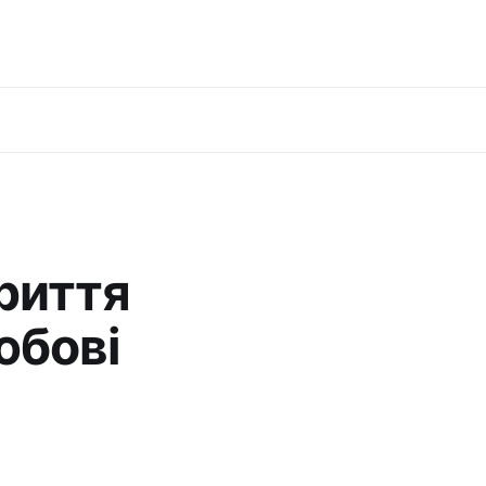
криття
юбові