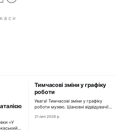
Тимчасові зміни у графіку
роботи
Увага! Тимчасові зміни у графіку
аталією
роботи музею. Шановні відвідувачі!
Просимо врахувати зміни під час
21 лип 2026 р.
планування візиту до Черкаського
авки «У
художнього музею: 24 липня
ркаський
(п'ятниця) — санітарний день. Музей