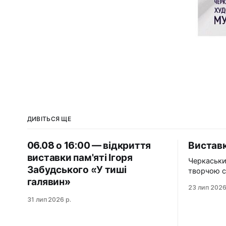
ДИВІТЬСЯ ЩЕ
06.08 о 16:00 — відкриття
Виставк
виставки пам'яті Ігоря
Черкаськи
Забудського «У тиші
творчою с
галявин»
організаці
23 лип 2026
художникі
31 лип 2026 р.
виставку «Нез
«Незабутн
подорож у