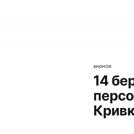
АНОНСИ
14 бе
персо
Кривк