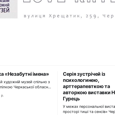
а «Незабутні імена»
Серія зустрічей із
психологинею,
й художній музей спільно з
арттерапевткою та
пілкою Черкаської обласної
авторкою виставки Н
ї Національної спілки
 р.
в України презентує
Гурець
абутні імена». Виставка
У межах персональної вист
і імена» — це мистецька
просторі тиші та сенсів» Че
 творчий спадок