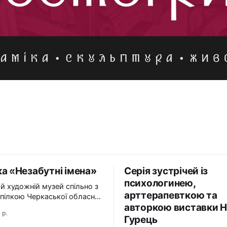
а «Незабутні імена»
Серія зустрічей із
психологинею,
й художній музей спільно з
арттерапевткою та
пілкою Черкаської обласної
авторкою виставки Н
ї Національної спілки
 р.
в України презентує
Гурець