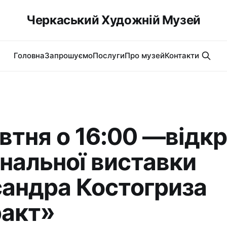
Черкаський Художній Музей
Головна
Запрошуємо
Послуги
Про музей
Контакти
втня о 16:00 —відк
нальної виставки
андра Костогриза
акт»