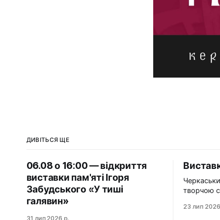
ДИВІТЬСЯ ЩЕ
06.08 о 16:00 — відкриття
Виставк
виставки пам'яті Ігоря
Черкаськи
Забудського «У тиші
творчою с
галявин»
організаці
23 лип 2026
художникі
31 лип 2026 р.